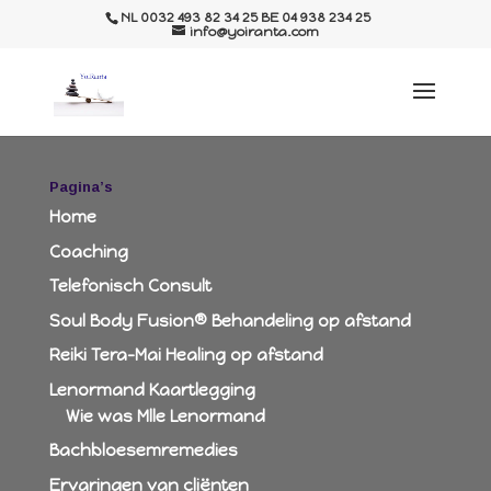
NL 0032 493 82 34 25 BE 04 938 234 25
info@yoiranta.com
Pagina’s
Home
Coaching
Telefonisch Consult
Soul Body Fusion® Behandeling op afstand
Reiki Tera-Mai Healing op afstand
Lenormand Kaartlegging
Wie was Mlle Lenormand
Bachbloesemremedies
Ervaringen van cliënten