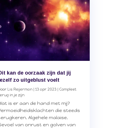
Dit kan de oorzaak zijn dat jij
jezelf zo uitgeblust voelt
door
Lis Reijerman
|
13 apr 2023
|
Compleet
erug in je zijn
Wat is er aan de hand met mij?
Vermoeidheidsklachten die steeds
terugkeren. Algehele malaise.
Gevoel van onrust en golven van