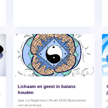
Lichaam en geest in balans
houden
g
door
Lis Reijerman
|
04 okt 2018
|
Balanceren
van de energie