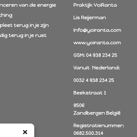
nceren van de energie
Praktijk YoiRanta
ching
Lis Reijerman
leet terug in je zijn
Info@yoiranta.com
edig terug in je rust
www.yoiranta.com
GSM: 04 938 234 25
Vanuit Nederland:
0032 4 938 234 25
Beekstraat 1
9506
Zandbergen België
Registratienummer:
0682.500.314