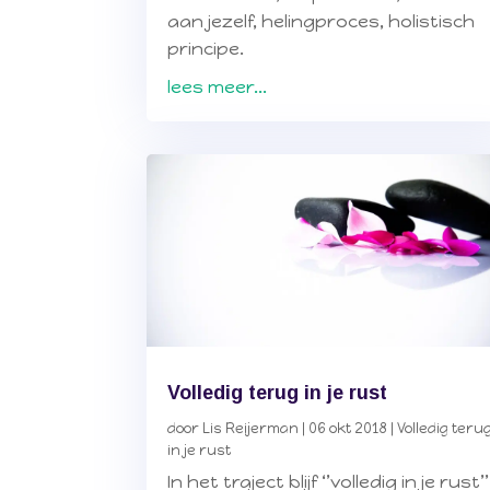
aan jezelf, helingproces, holistisch
principe.
lees meer...
Volledig terug in je rust
door
Lis Reijerman
|
06 okt 2018
|
Volledig teru
in je rust
In het traject blijf ‘’volledig in je rust’’