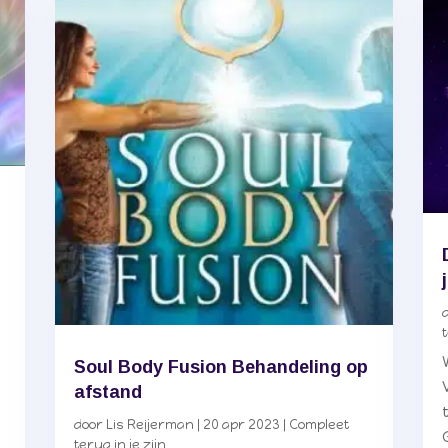
t
Soul Body Fusion Behandeling op
afstand
door
Lis Reijerman
|
20 apr 2023
|
Compleet
terug in je zijn