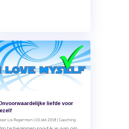
Onvoorwaardelijke liefde voor
jezelf
door
Lis Reijerman
|
03 okt 2018
|
Coaching
Om te beginnen raad ik je aan om