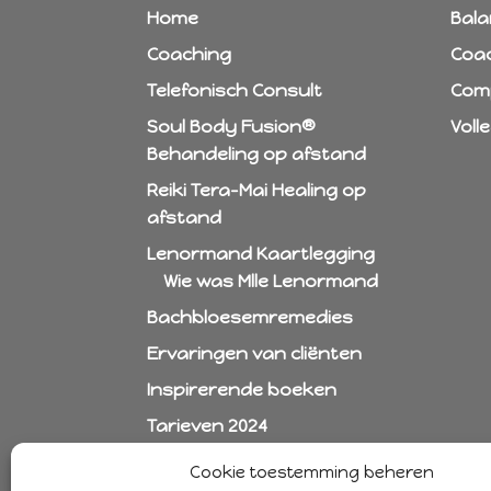
Home
Bala
Coaching
Coa
Telefonisch Consult
Comp
Soul Body Fusion®
Voll
Behandeling op afstand
Reiki Tera-Mai Healing op
afstand
Lenormand Kaartlegging
Wie was Mlle Lenormand
Bachbloesemremedies
Ervaringen van cliënten
Inspirerende boeken
Tarieven 2024
Over mij
Cookie toestemming beheren