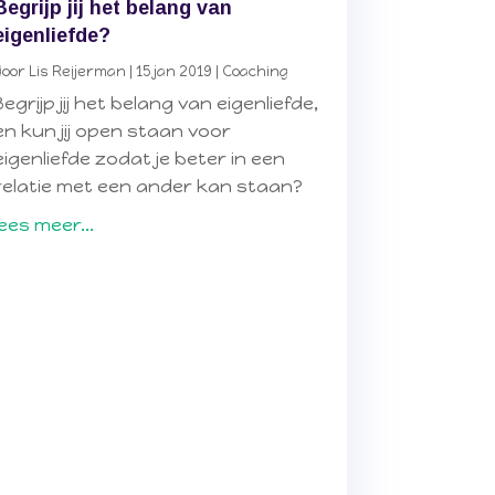
Begrijp jij het belang van
eigenliefde?
door
Lis Reijerman
|
15 jan 2019
|
Coaching
Begrijp jij het belang van eigenliefde,
en kun jij open staan voor
eigenliefde zodat je beter in een
relatie met een ander kan staan?
lees meer...