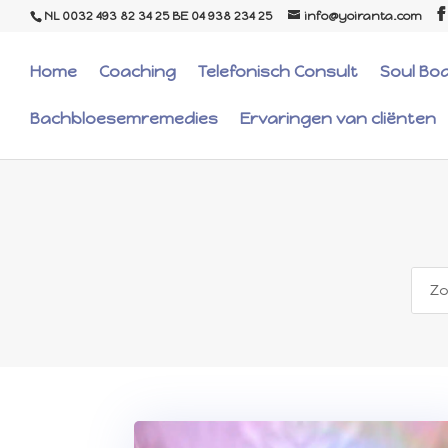
NL 0032 493 82 34 25 BE 04 938 234 25
info@yoiranta.com
Home
Coaching
Telefonisch Consult
Soul Bo
Bachbloesemremedies
Ervaringen van cliënten