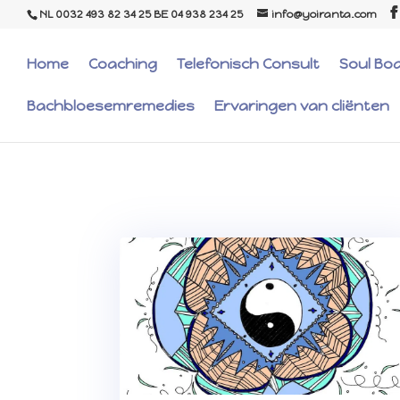
NL 0032 493 82 34 25 BE 04 938 234 25
info@yoiranta.com
Home
Coaching
Telefonisch Consult
Soul Bo
Bachbloesemremedies
Ervaringen van cliënten