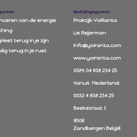
gorieën
Bedrijfsgegevens:
nceren van de energie
Praktijk YoiRanta
ching
Lis Reijerman
leet terug in je zijn
Info@yoiranta.com
edig terug in je rust
www.yoiranta.com
GSM: 04 938 234 25
Vanuit Nederland:
0032 4 938 234 25
Beekstraat 1
9506
Zandbergen België