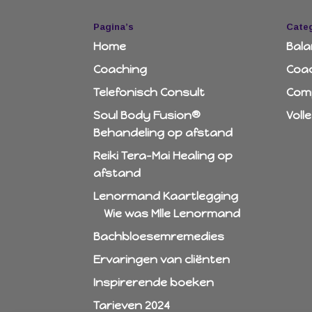
Pagina’s
Cate
Home
Bala
Coaching
Coa
Telefonisch Consult
Comp
Soul Body Fusion®
Voll
Behandeling op afstand
Reiki Tera-Mai Healing op
afstand
Lenormand Kaartlegging
Wie was Mlle Lenormand
Bachbloesemremedies
Ervaringen van cliënten
Inspirerende boeken
Tarieven 2024