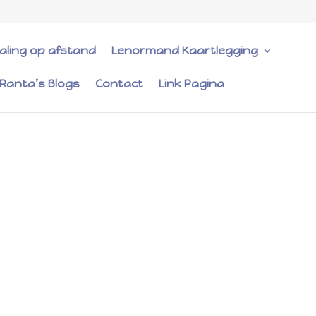
ealing op afstand
Lenormand Kaartlegging
iRanta’s Blogs
Contact
Link Pagina