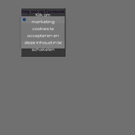
Volg ons op Facebook:
Klik om
marketing
cookies te
accepteren en
deze inhoud in te
schakelen