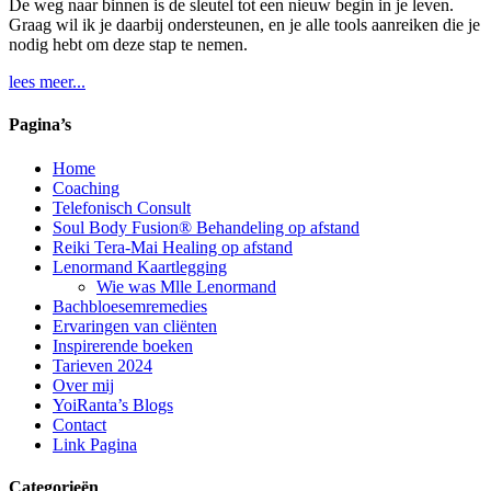
De weg naar binnen is de sleutel tot een nieuw begin in je leven.
Graag wil ik je daarbij ondersteunen, en je alle tools aanreiken die je
nodig hebt om deze stap te nemen.
lees meer...
Pagina’s
Home
Coaching
Telefonisch Consult
Soul Body Fusion® Behandeling op afstand
Reiki Tera-Mai Healing op afstand
Lenormand Kaartlegging
Wie was Mlle Lenormand
Bachbloesemremedies
Ervaringen van cliënten
Inspirerende boeken
Tarieven 2024
Over mij
YoiRanta’s Blogs
Contact
Link Pagina
Categorieën